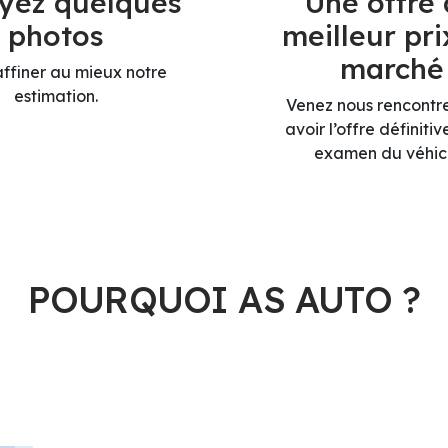
yez quelques
Une offre
photos
meilleur pri
marché
affiner au mieux notre
estimation.
Venez nous rencontr
avoir l’offre définiti
examen du véhic
POURQUOI AS AUTO ?