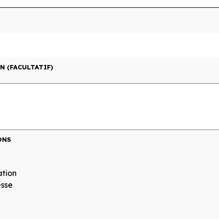
N (FACULTATIF)
ONS
tion
esse