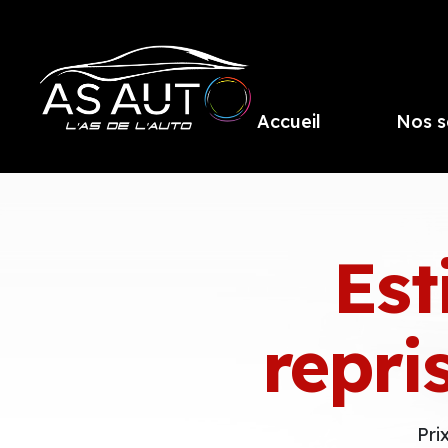
Accueil
Nos s
Est
repri
Pri