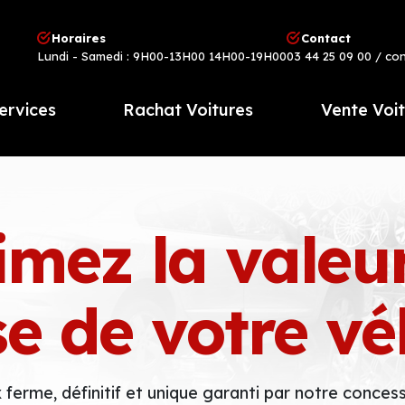
Horaires
Contact
Lundi - Samedi : 9H00-13H00 14H00-19H00
03 44 25 09 00
/ co
ervices
Rachat Voitures
Vente Voi
imez la valeu
se de votre vé
x ferme, définitif et unique garanti par notre concess