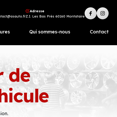
Adresse
ntact@asauto.fr
Z.I. Les Bas Près 60160 Montataire
tures
Qui sommes-nous
Contact
r de
hicule
ion.