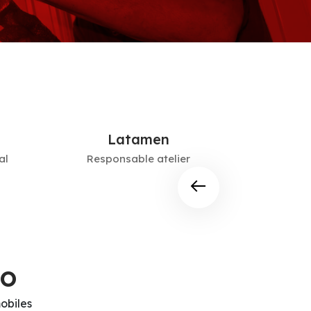
Latamen
al
Responsable atelier
Service
to
obiles